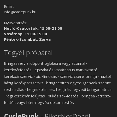
Email:
info@cyclepunk.hu
Nyitvatartás:
Hétfő-Csütörtök: 15.00-21.00
Vasárnap: 11.00-19.00
Péntek-Szombat: Zárva
Tegyél próbára!
Bringaszerviz időpontfoglalásra vagy azonnal ·
kerékpárfestés · éjszaka és vasárnap is nyitva-tartó
kerékpárszerviz · biciklimosás · szerviz csere-bringa · háztól-
házig kerékpárszerviz · bringaépítés egyedi igények szerint ·
restaurálás · hegesztés · esztergálás · egyedi bringamatrica
· régi kerékpár felújítás · bukósisak-festés · bringaalkatrész-
festés vagy bármi egyéb dekor-festés
CyclePunk
- BikesNotDead!