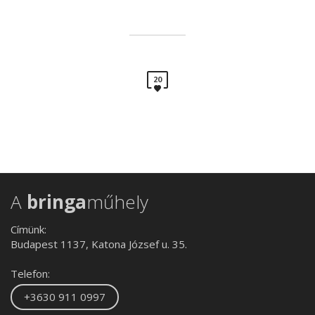
20
A
bringa
műhely
Címünk:
Budapest 1137, Katona József u. 35.
Telefon:
+3630 911 0997