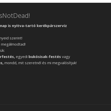
esNotDead!
rnap is nyitva-tartó kerékpárszerviz
nyeid szerint!
 megálmodtad!
ük:
erfestés,
egyedi
bukósisak-festés
vagy
s,
mondd, mit szeretnél és mi megvalósítjuk!