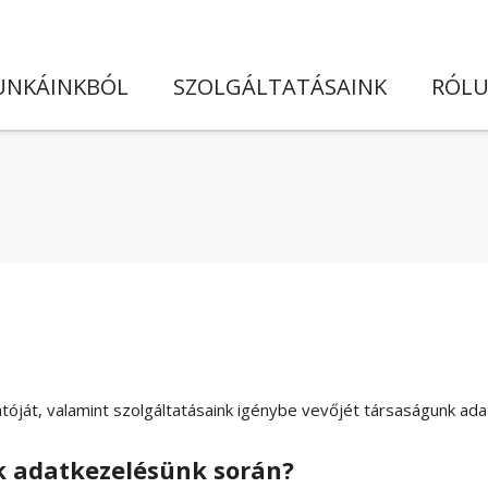
NKÁINKBÓL
SZOLGÁLTATÁSAINK
RÓL
tóját, valamint szolgáltatásaink igénybe vevőjét társaságunk ada
k adatkezelésünk során?