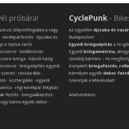
él próbára!
CyclePunk
- Bik
zerviz időpontfoglalásra vagy
Az egyetlen
éjszaka és vasá
 · kerékpárfestés · éjszaka és
Budapesten!
p is nyitva-tartó
Egyedi bringaépítés
a te igé
szerviz · biciklimosás ·
Egyedi
bringamatrica,
ahogy
 csere-bringa · háztól-házig
Gondolj bármire – mi megfestj
rszerviz · bringaépítés egyedi
Komplett
bringafestés, roll
szerint · restaurálás ·
bármilyen egyéb
dekor-festé
és · esztergálás · egyedi
Szeretjük a kihívásokat!
trica · régi kerékpár felújítás ·
ak-festés · bringaalkatrész-
Adatvédelem
vagy bármi egyéb dekor-