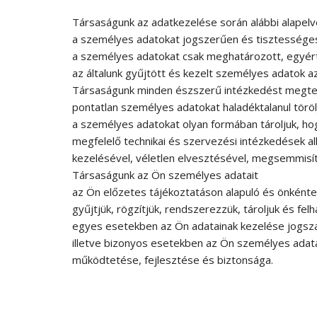
Társaságunk az adatkezelése során alábbi alapelv
a személyes adatokat jogszerűen és tisztességese
a személyes adatokat csak meghatározott, egyért
az általunk gyűjtött és kezelt személyes adatok a
Társaságunk minden észszerű intézkedést megtes
pontatlan személyes adatokat haladéktalanul törölj
a személyes adatokat olyan formában tároljuk, ho
megfelelő technikai és szervezési intézkedések al
kezelésével, véletlen elvesztésével, megsemmis
Társaságunk az Ön személyes adatait
az Ön előzetes tájékoztatáson alapuló és önkénte
gyűjtjük, rögzítjük, rendszerezzük, tároljuk és felh
egyes esetekben az Ön adatainak kezelése jogszabál
illetve bizonyos esetekben az Ön személyes adat
működtetése, fejlesztése és biztonsága.