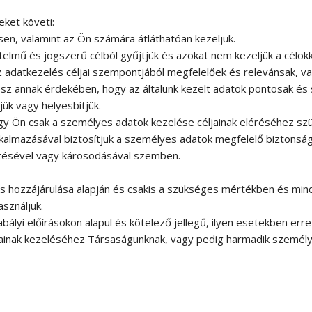
eket követi:
n, valamint az Ön számára átláthatóan kezeljük.
elmű és jogszerű célból gyűjtjük és azokat nem kezeljük a cél
z adatkezelés céljai szempontjából megfelelőek és relevánsak, v
z annak érdekében, hogy az általunk kezelt adatok pontosak és
ük vagy helyesbítjük.
gy Ön csak a személyes adatok kezelése céljainak eléréséhez szü
kalmazásával biztosítjuk a személyes adatok megfelelő biztonság
ítésével vagy károsodásával szemben.
s hozzájárulása alapján és csakis a szükséges mértékben és min
asználjuk.
yi előírásokon alapul és kötelező jellegű, ilyen esetekben erre a
ainak kezeléséhez Társaságunknak, vagy pedig harmadik személyn