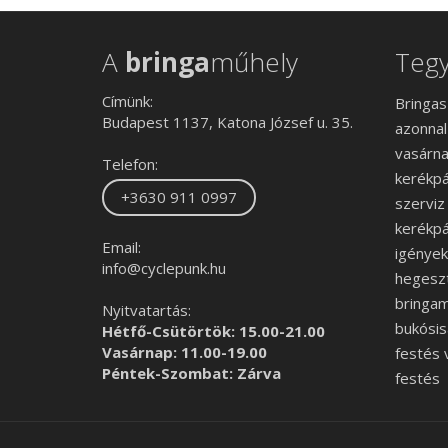
A
bringa
műhely
Tegy
Címünk:
Bringas
Budapest 1137, Katona József u. 35.
azonnal
vasárna
Telefon:
kerékpár
+3630 911 0997
szerviz
kerékpá
Email:
igények 
info@cyclepunk.hu
hegeszt
bringama
Nyitvatartás:
bukósis
Hétfő-Csütörtök: 15.00-21.00
Vasárnap: 11.00-19.00
festés 
Péntek-Szombat: Zárva
festés