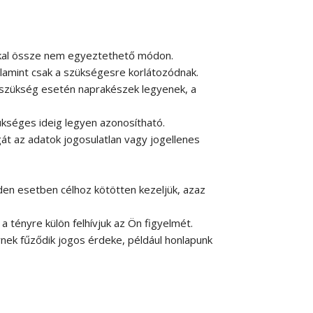
okkal össze nem egyeztethető módon.
alamint csak a szükségesre korlátozódnak.
 szükség esetén naprakészek legyenek, a
kséges ideig legyen azonosítható.
át az adatok jogosulatlan vagy jogellenes
den esetben célhoz kötötten kezeljük, azaz
 tényre külön felhívjuk az Ön figyelmét.
ek fűződik jogos érdeke, például honlapunk